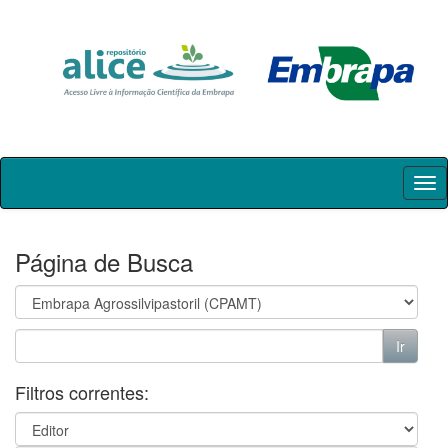
Skip
navigation
Página de Busca
Filtros correntes: