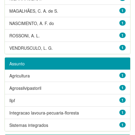
MAGALHÃES, C. A. de S.
1
NASCIMENTO, A. F. do
1
ROSSONI, A. L.
1
VENDRUSCULO, L. G.
1
Assunto
Agricultura
1
Agrossilvipastoril
1
Ilpf
1
Integracao lavoura-pecuaria-floresta
1
Sistemas integrados
1