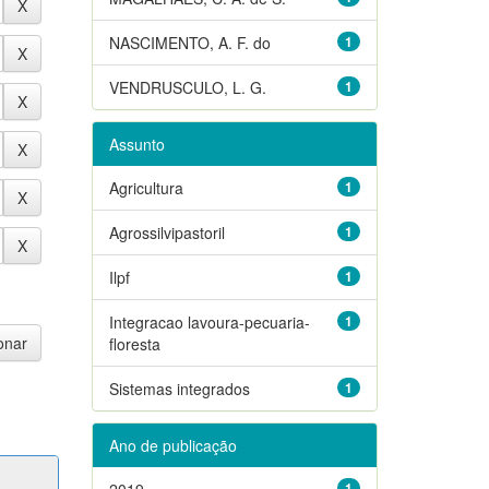
NASCIMENTO, A. F. do
1
VENDRUSCULO, L. G.
1
Assunto
Agricultura
1
Agrossilvipastoril
1
Ilpf
1
Integracao lavoura-pecuaria-
1
floresta
Sistemas integrados
1
Ano de publicação
2019
1