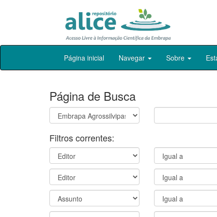
Skip
Página inicial
Navegar
Sobre
Est
navigation
Página de Busca
Filtros correntes: