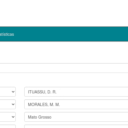
atísticas