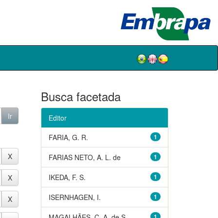
Busca facetada
Editor
FARIA, G. R.
1
FARIAS NETO, A. L. de
1
IKEDA, F. S.
1
ISERNHAGEN, I.
1
MAGALHÃES, C. A. de S.
1