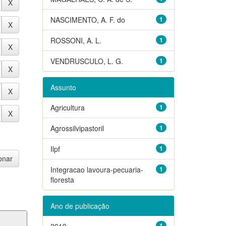
NASCIMENTO, A. F. do
1
ROSSONI, A. L.
1
VENDRUSCULO, L. G.
1
Assunto
Agricultura
1
Agrossilvipastoril
1
Ilpf
1
Integracao lavoura-pecuaria-
1
floresta
Ano de publicação
2019
1