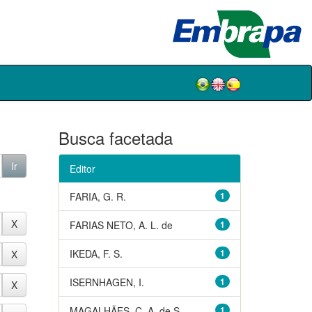
Busca facetada
Editor
FARIA, G. R.
1
FARIAS NETO, A. L. de
1
IKEDA, F. S.
1
ISERNHAGEN, I.
1
MAGALHÃES, C. A. de S.
1