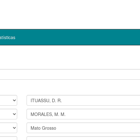
atísticas