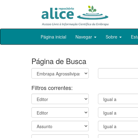
Skip
Página inicial
Navegar
Sobre
Est
navigation
Página de Busca
Filtros correntes: