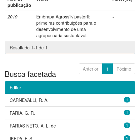
publicação
2019
Embrapa Agrossilvipastoril:
-
primeiras contribuições para o
desenvolvimento de uma
agropecuária sustentável.
Resultado 1-1 de 1.
Anterior
1
Póximo
Busca facetada
Editor
CARNEVALLI, R. A.
1
FARIA, G. R.
1
FARIAS NETO, A. L. de
1
IKEDA, F. S.
1