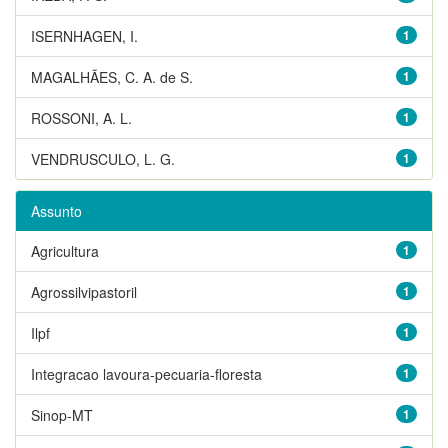
ISERNHAGEN, I.
1
MAGALHÃES, C. A. de S.
1
ROSSONI, A. L.
1
VENDRUSCULO, L. G.
1
Assunto
Agricultura
1
Agrossilvipastoril
1
Ilpf
1
Integracao lavoura-pecuaria-floresta
1
Sinop-MT
1