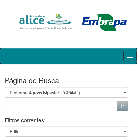
Skip
navigation
Página de Busca
Filtros correntes: