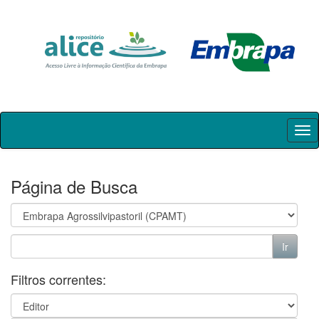
Skip
navigation
Página de Busca
Filtros correntes: