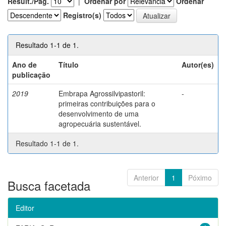
Result./Pág.
|
Ordenar por
Ordenar
Registro(s)
Resultado 1-1 de 1.
Ano de
Título
Autor(es)
publicação
2019
Embrapa Agrossilvipastoril:
-
primeiras contribuições para o
desenvolvimento de uma
agropecuária sustentável.
Resultado 1-1 de 1.
Anterior
1
Póximo
Busca facetada
Editor