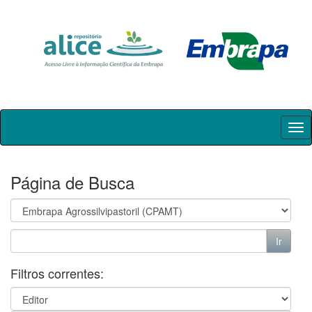
Skip
navigation
Página de Busca
Filtros correntes: