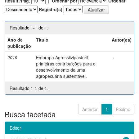
Result./Pág.
|
Ordenar por
Ordenar
Registro(s)
Resultado 1-1 de 1.
Ano de
Título
Autor(es)
publicação
2019
Embrapa Agrossilvipastoril:
-
primeiras contribuições para o
desenvolvimento de uma
agropecuária sustentável.
Resultado 1-1 de 1.
Anterior
1
Póximo
Busca facetada
Editor