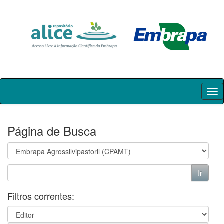
Skip
navigation
Página de Busca
Filtros correntes: