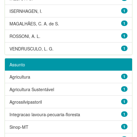
ISERNHAGEN, I.
1
MAGALHÃES, C. A. de S.
1
ROSSONI, A. L.
1
VENDRUSCULO, L. G.
1
Assunto
Agricultura
1
Agricultura Sustentável
1
Agrossilvipastoril
1
Integracao lavoura-pecuaria-floresta
1
Sinop-MT
1