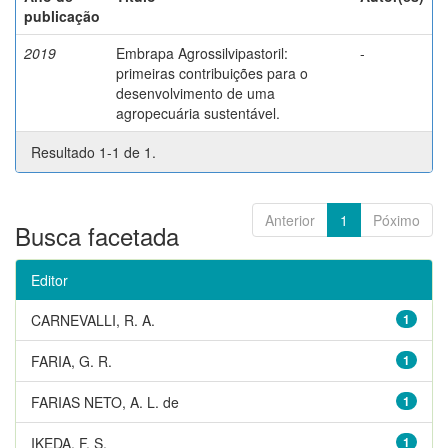
publicação
2019
Embrapa Agrossilvipastoril:
-
primeiras contribuições para o
desenvolvimento de uma
agropecuária sustentável.
Resultado 1-1 de 1.
Anterior
1
Póximo
Busca facetada
Editor
CARNEVALLI, R. A.
1
FARIA, G. R.
1
FARIAS NETO, A. L. de
1
IKEDA, F. S.
1