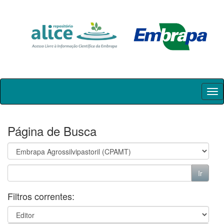
Skip
navigation
Página de Busca
Filtros correntes: