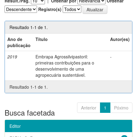
Result./Pág.
|
Ordenar por
Ordenar
Registro(s)
Resultado 1-1 de 1.
Ano de
Título
Autor(es)
publicação
2019
Embrapa Agrossilvipastoril:
-
primeiras contribuições para o
desenvolvimento de uma
agropecuária sustentável.
Resultado 1-1 de 1.
Anterior
1
Póximo
Busca facetada
Editor