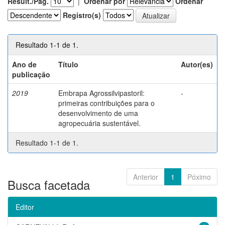
Result./Pág.
|
Ordenar por
Ordenar
Registro(s)
Resultado 1-1 de 1.
Ano de
Título
Autor(es)
publicação
2019
Embrapa Agrossilvipastoril:
-
primeiras contribuições para o
desenvolvimento de uma
agropecuária sustentável.
Resultado 1-1 de 1.
Anterior
1
Póximo
Busca facetada
Editor