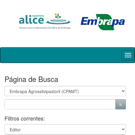
Skip
navigation
Página de Busca
Filtros correntes: