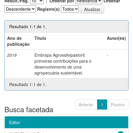
Result./Pág.
|
Ordenar por
Ordenar
Registro(s)
Resultado 1-1 de 1.
Ano de
Título
Autor(es)
publicação
2019
Embrapa Agrossilvipastoril:
-
primeiras contribuições para o
desenvolvimento de uma
agropecuária sustentável.
Resultado 1-1 de 1.
Anterior
1
Póximo
Busca facetada
Editor