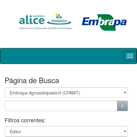
Skip
navigation
Página de Busca
Filtros correntes: