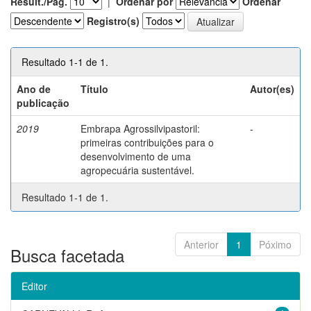
Result./Pág.
|
Ordenar por
Ordenar
Registro(s)
Resultado 1-1 de 1.
Ano de
Título
Autor(es)
publicação
2019
Embrapa Agrossilvipastoril:
-
primeiras contribuições para o
desenvolvimento de uma
agropecuária sustentável.
Resultado 1-1 de 1.
Anterior
1
Póximo
Busca facetada
Editor