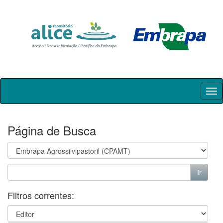
Skip
navigation
Página de Busca
Filtros correntes: