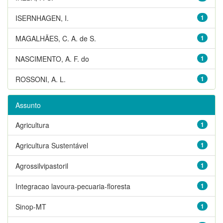
ISERNHAGEN, I.
1
MAGALHÃES, C. A. de S.
1
NASCIMENTO, A. F. do
1
ROSSONI, A. L.
1
Assunto
Agricultura
1
Agricultura Sustentável
1
Agrossilvipastoril
1
Integracao lavoura-pecuaria-floresta
1
Sinop-MT
1