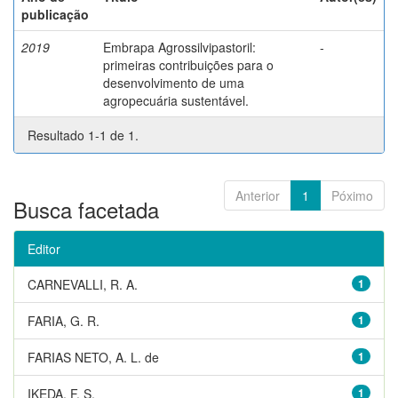
publicação
2019
Embrapa Agrossilvipastoril:
-
primeiras contribuições para o
desenvolvimento de uma
agropecuária sustentável.
Resultado 1-1 de 1.
Anterior
1
Póximo
Busca facetada
Editor
CARNEVALLI, R. A.
1
FARIA, G. R.
1
FARIAS NETO, A. L. de
1
IKEDA, F. S.
1