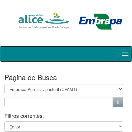
Skip
navigation
Página de Busca
Filtros correntes: