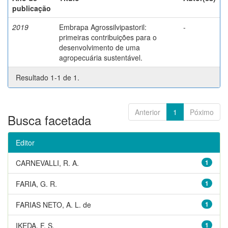
publicação
2019
Embrapa Agrossilvipastoril:
-
primeiras contribuições para o
desenvolvimento de uma
agropecuária sustentável.
Resultado 1-1 de 1.
Anterior
1
Póximo
Busca facetada
Editor
CARNEVALLI, R. A.
1
FARIA, G. R.
1
FARIAS NETO, A. L. de
1
IKEDA, F. S.
1