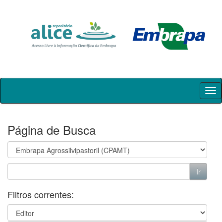
Skip
navigation
Página de Busca
Filtros correntes: