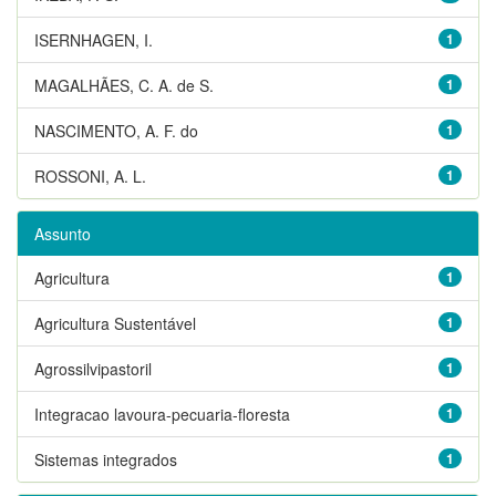
ISERNHAGEN, I.
1
MAGALHÃES, C. A. de S.
1
NASCIMENTO, A. F. do
1
ROSSONI, A. L.
1
Assunto
Agricultura
1
Agricultura Sustentável
1
Agrossilvipastoril
1
Integracao lavoura-pecuaria-floresta
1
Sistemas integrados
1