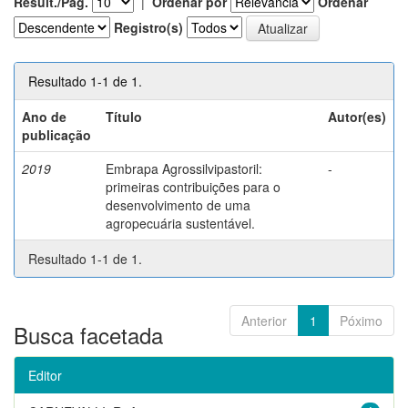
Result./Pág.
|
Ordenar por
Ordenar
Registro(s)
Resultado 1-1 de 1.
Ano de
Título
Autor(es)
publicação
2019
Embrapa Agrossilvipastoril:
-
primeiras contribuições para o
desenvolvimento de uma
agropecuária sustentável.
Resultado 1-1 de 1.
Anterior
1
Póximo
Busca facetada
Editor