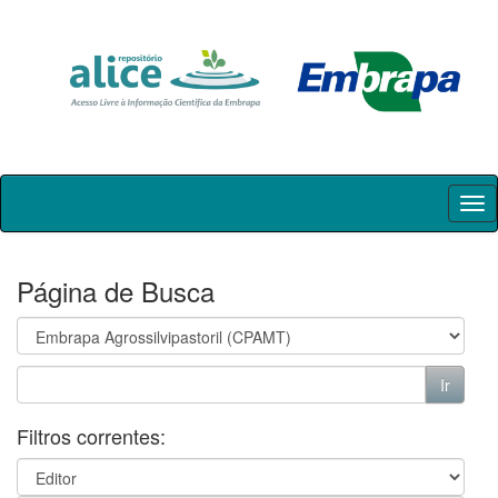
Skip
navigation
Página de Busca
Filtros correntes: