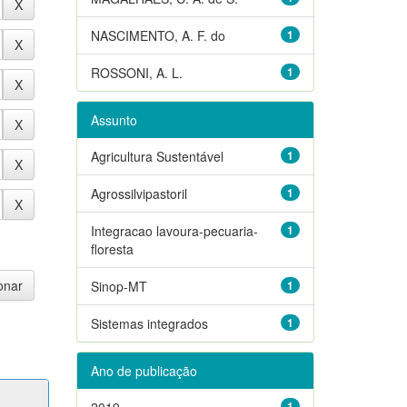
NASCIMENTO, A. F. do
1
ROSSONI, A. L.
1
Assunto
Agricultura Sustentável
1
Agrossilvipastoril
1
Integracao lavoura-pecuaria-
1
floresta
Sinop-MT
1
Sistemas integrados
1
Ano de publicação
2019
1