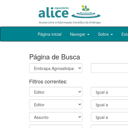
Skip
Página inicial
Navegar
Sobre
Est
navigation
Página de Busca
Filtros correntes: