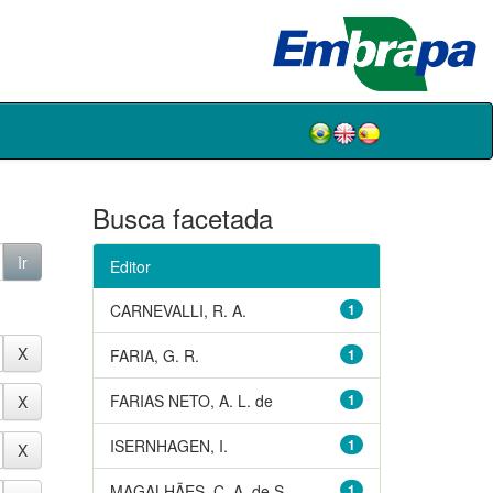
Busca facetada
Editor
CARNEVALLI, R. A.
1
FARIA, G. R.
1
FARIAS NETO, A. L. de
1
ISERNHAGEN, I.
1
MAGALHÃES, C. A. de S.
1