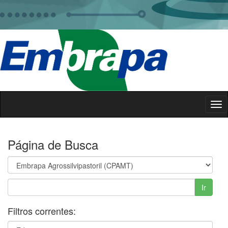
Skip
navigation
Página de Busca
Filtros correntes: