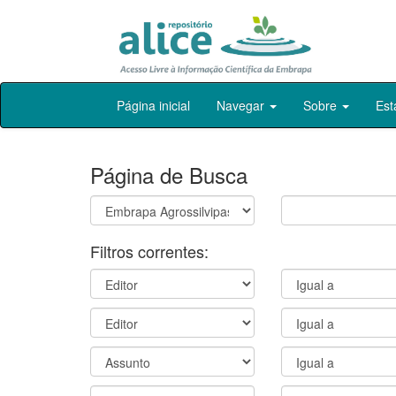
Skip
Página inicial
Navegar
Sobre
Est
navigation
Página de Busca
Filtros correntes: