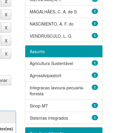
MAGALHÃES, C. A. de S.
1
NASCIMENTO, A. F. do
1
VENDRUSCULO, L. G.
1
Assunto
Agricultura Sustentável
1
Agrossilvipastoril
1
Integracao lavoura-pecuaria-
1
floresta
Sinop-MT
1
Sistemas integrados
1
tor(es)