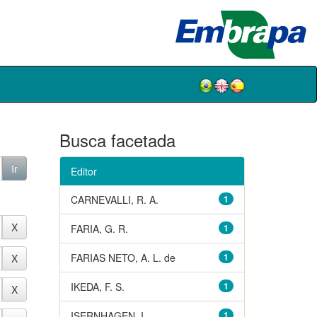
Busca facetada
Editor
CARNEVALLI, R. A.
1
FARIA, G. R.
1
FARIAS NETO, A. L. de
1
IKEDA, F. S.
1
ISERNHAGEN, I.
1