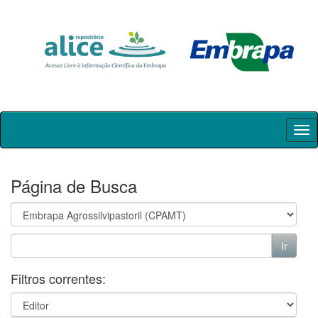
Skip
navigation
Página de Busca
Filtros correntes: