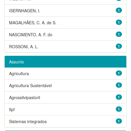
ISERNHAGEN, I.
1
MAGALHÃES, C. A. de S.
1
NASCIMENTO, A. F. do
1
ROSSONI, A. L.
1
Assunto
Agricultura
1
Agricultura Sustentável
1
Agrossilvipastoril
1
Ilpf
1
Sistemas integrados
1