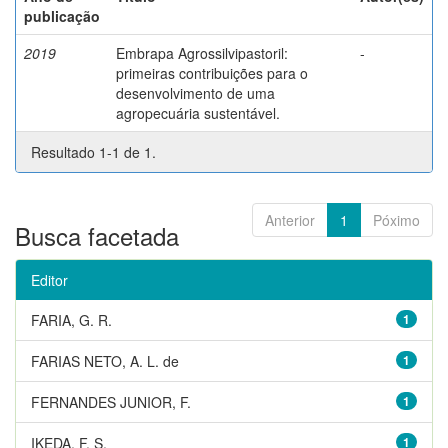
publicação
2019
Embrapa Agrossilvipastoril:
-
primeiras contribuições para o
desenvolvimento de uma
agropecuária sustentável.
Resultado 1-1 de 1.
Anterior
1
Póximo
Busca facetada
Editor
FARIA, G. R.
1
FARIAS NETO, A. L. de
1
FERNANDES JUNIOR, F.
1
IKEDA, F. S.
1