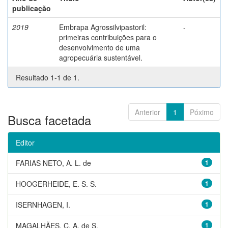
publicação
2019
Embrapa Agrossilvipastoril:
-
primeiras contribuições para o
desenvolvimento de uma
agropecuária sustentável.
Resultado 1-1 de 1.
Anterior
1
Póximo
Busca facetada
Editor
FARIAS NETO, A. L. de
1
HOOGERHEIDE, E. S. S.
1
ISERNHAGEN, I.
1
MAGALHÃES, C. A. de S.
1