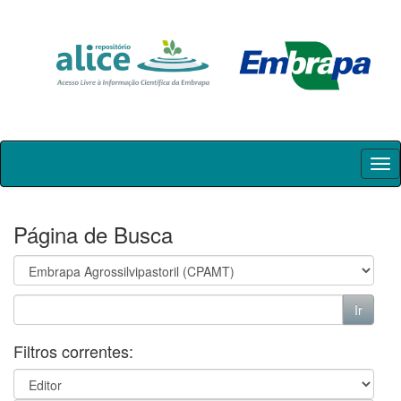
Skip
navigation
Página de Busca
Filtros correntes: