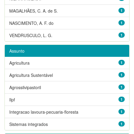
MAGALHÃES, C. A. de S.
1
NASCIMENTO, A. F. do
1
VENDRUSCULO, L. G.
1
Assunto
Agricultura
1
Agricultura Sustentável
1
Agrossilvipastoril
1
Ilpf
1
Integracao lavoura-pecuaria-floresta
1
Sistemas integrados
1