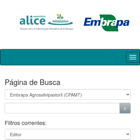
Skip
navigation
Página de Busca
Filtros correntes: