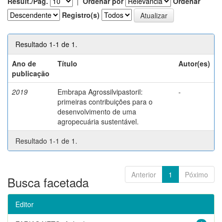
Result./Pág.
|
Ordenar por
Ordenar
Registro(s)
Resultado 1-1 de 1.
Ano de
Título
Autor(es)
publicação
2019
Embrapa Agrossilvipastoril:
-
primeiras contribuições para o
desenvolvimento de uma
agropecuária sustentável.
Resultado 1-1 de 1.
Anterior
1
Póximo
Busca facetada
Editor