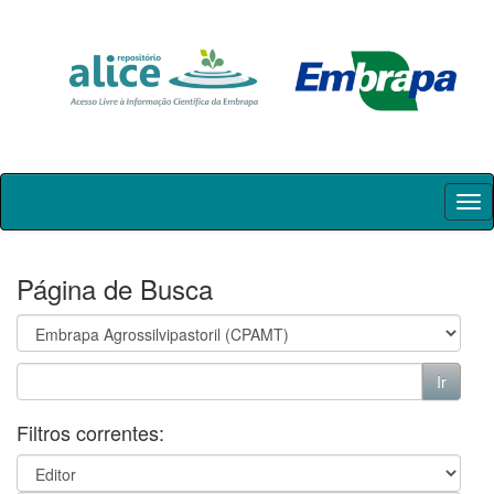
Skip
navigation
Página de Busca
Filtros correntes: