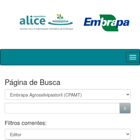
Skip
navigation
Página de Busca
Filtros correntes: