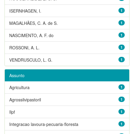
ISERNHAGEN, I.
1
MAGALHÃES, C. A. de S.
1
NASCIMENTO, A. F. do
1
ROSSONI, A. L.
1
VENDRUSCULO, L. G.
1
Assunto
Agricultura
1
Agrossilvipastoril
1
Ilpf
1
Integracao lavoura-pecuaria-floresta
1