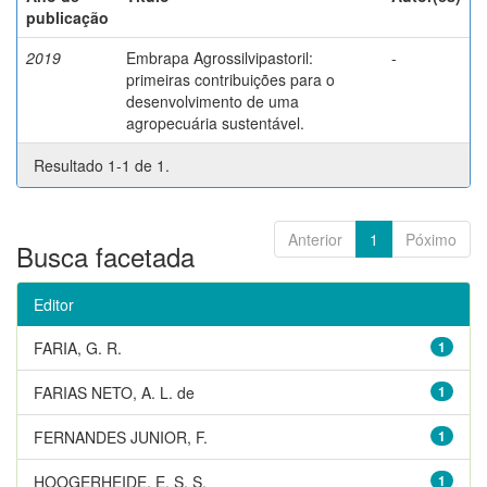
publicação
2019
Embrapa Agrossilvipastoril:
-
primeiras contribuições para o
desenvolvimento de uma
agropecuária sustentável.
Resultado 1-1 de 1.
Anterior
1
Póximo
Busca facetada
Editor
FARIA, G. R.
1
FARIAS NETO, A. L. de
1
FERNANDES JUNIOR, F.
1
HOOGERHEIDE, E. S. S.
1