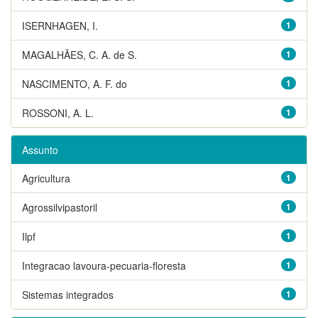
ISERNHAGEN, I.
1
MAGALHÃES, C. A. de S.
1
NASCIMENTO, A. F. do
1
ROSSONI, A. L.
1
Assunto
Agricultura
1
Agrossilvipastoril
1
Ilpf
1
Integracao lavoura-pecuaria-floresta
1
Sistemas integrados
1