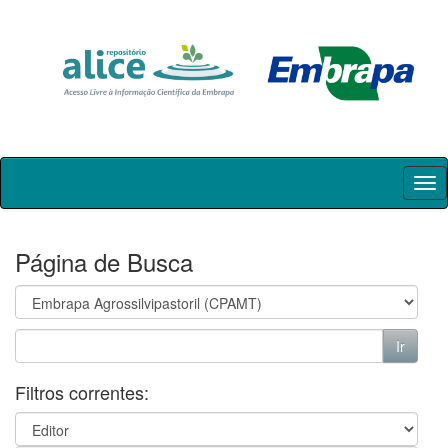
Skip
navigation
Página de Busca
Filtros correntes: