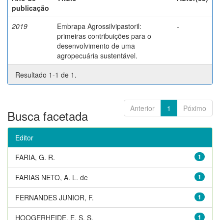
publicação
2019
Embrapa Agrossilvipastoril:
-
primeiras contribuições para o
desenvolvimento de uma
agropecuária sustentável.
Resultado 1-1 de 1.
Anterior
1
Póximo
Busca facetada
Editor
FARIA, G. R.
1
FARIAS NETO, A. L. de
1
FERNANDES JUNIOR, F.
1
HOOGERHEIDE, E. S. S.
1