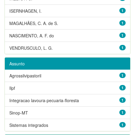
ISERNHAGEN, I.
1
MAGALHÃES, C. A. de S.
1
NASCIMENTO, A. F. do
1
VENDRUSCULO, L. G.
1
Assunto
Agrossilvipastoril
1
Ilpf
1
Integracao lavoura-pecuaria-floresta
1
Sinop-MT
1
Sistemas integrados
1