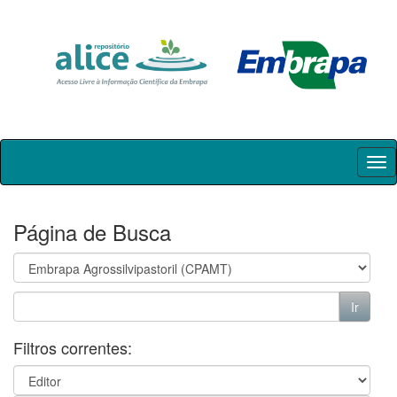
Skip
navigation
Página de Busca
Filtros correntes: