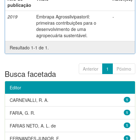
publicação
2019
Embrapa Agrossilvipastoril:
-
primeiras contribuições para o
desenvolvimento de uma
agropecuária sustentável.
Resultado 1-1 de 1.
Anterior
1
Póximo
Busca facetada
Editor
CARNEVALLI, R. A.
1
FARIA, G. R.
1
FARIAS NETO, A. L. de
1
FERNANDES JUNIOR, F.
1