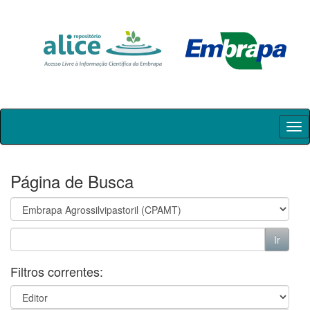
Skip
navigation
Página de Busca
Filtros correntes: