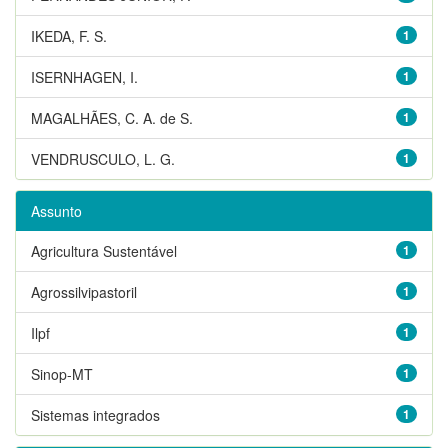
IKEDA, F. S.
1
ISERNHAGEN, I.
1
MAGALHÃES, C. A. de S.
1
VENDRUSCULO, L. G.
1
Assunto
Agricultura Sustentável
1
Agrossilvipastoril
1
Ilpf
1
Sinop-MT
1
Sistemas integrados
1