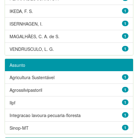
IKEDA, F. S.
1
ISERNHAGEN, I.
1
MAGALHÃES, C. A. de S.
1
VENDRUSCULO, L. G.
1
Assunto
Agricultura Sustentável
1
Agrossilvipastoril
1
Ilpf
1
Integracao lavoura-pecuaria-floresta
1
Sinop-MT
1