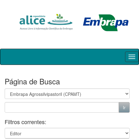
Skip
navigation
Página de Busca
Filtros correntes: