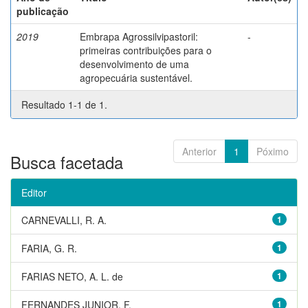
publicação
2019
Embrapa Agrossilvipastoril:
-
primeiras contribuições para o
desenvolvimento de uma
agropecuária sustentável.
Resultado 1-1 de 1.
Anterior
1
Póximo
Busca facetada
Editor
CARNEVALLI, R. A.
1
FARIA, G. R.
1
FARIAS NETO, A. L. de
1
FERNANDES JUNIOR, F.
1