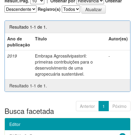
Result./Pág.
|
Ordenar por
Ordenar
Registro(s)
Resultado 1-1 de 1.
Ano de
Título
Autor(es)
publicação
2019
Embrapa Agrossilvipastoril:
-
primeiras contribuições para o
desenvolvimento de uma
agropecuária sustentável.
Resultado 1-1 de 1.
Anterior
1
Póximo
Busca facetada
Editor