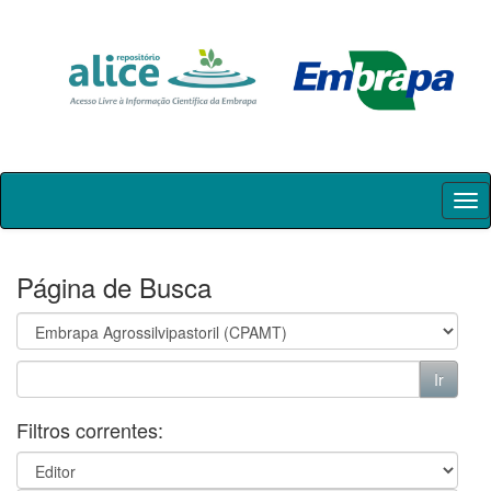
Skip
navigation
Página de Busca
Filtros correntes: