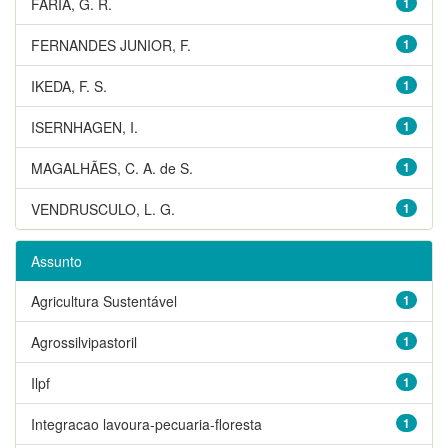
FARIA, G. R.
1
FERNANDES JUNIOR, F.
1
IKEDA, F. S.
1
ISERNHAGEN, I.
1
MAGALHÃES, C. A. de S.
1
VENDRUSCULO, L. G.
1
Assunto
Agricultura Sustentável
1
Agrossilvipastoril
1
Ilpf
1
Integracao lavoura-pecuaria-floresta
1