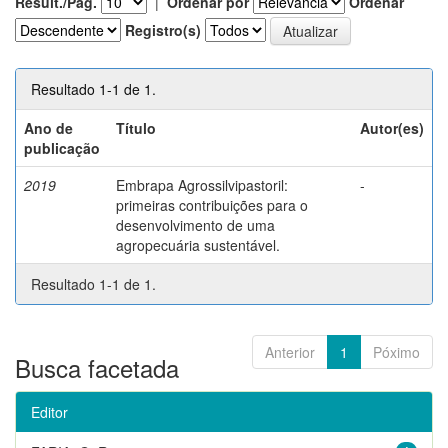
Result./Pág.
|
Ordenar por
Ordenar
Registro(s)
Resultado 1-1 de 1.
Ano de
Título
Autor(es)
publicação
2019
Embrapa Agrossilvipastoril:
-
primeiras contribuições para o
desenvolvimento de uma
agropecuária sustentável.
Resultado 1-1 de 1.
Anterior
1
Póximo
Busca facetada
Editor