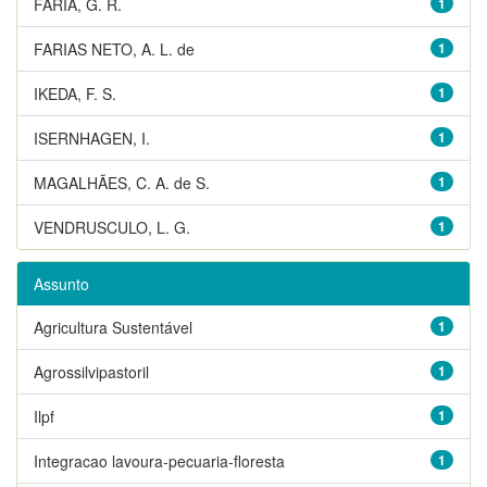
FARIA, G. R.
1
FARIAS NETO, A. L. de
1
IKEDA, F. S.
1
ISERNHAGEN, I.
1
MAGALHÃES, C. A. de S.
1
VENDRUSCULO, L. G.
1
Assunto
Agricultura Sustentável
1
Agrossilvipastoril
1
Ilpf
1
Integracao lavoura-pecuaria-floresta
1