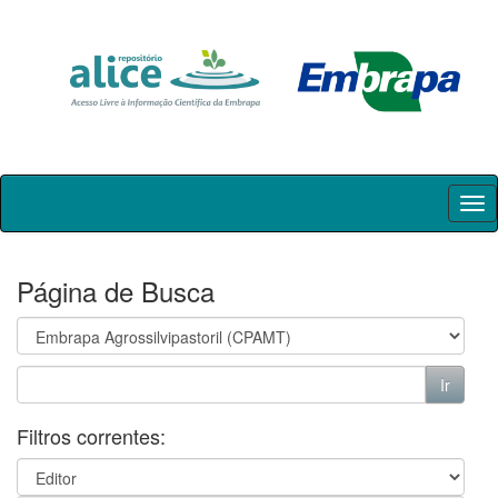
Skip
navigation
Página de Busca
Filtros correntes: