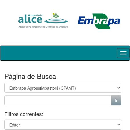
Skip
navigation
Página de Busca
Filtros correntes: