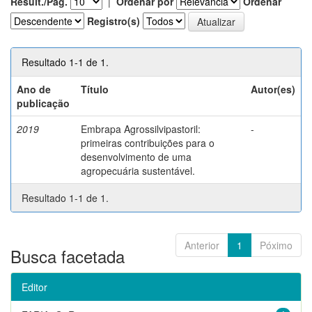
Result./Pág.
|
Ordenar por
Ordenar
Registro(s)
Resultado 1-1 de 1.
Ano de
Título
Autor(es)
publicação
2019
Embrapa Agrossilvipastoril:
-
primeiras contribuições para o
desenvolvimento de uma
agropecuária sustentável.
Resultado 1-1 de 1.
Anterior
1
Póximo
Busca facetada
Editor