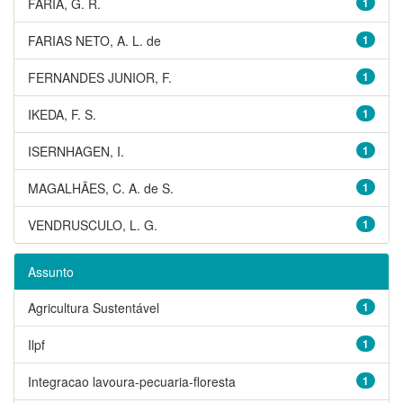
FARIA, G. R.
1
FARIAS NETO, A. L. de
1
FERNANDES JUNIOR, F.
1
IKEDA, F. S.
1
ISERNHAGEN, I.
1
MAGALHÃES, C. A. de S.
1
VENDRUSCULO, L. G.
1
Assunto
Agricultura Sustentável
1
Ilpf
1
Integracao lavoura-pecuaria-floresta
1