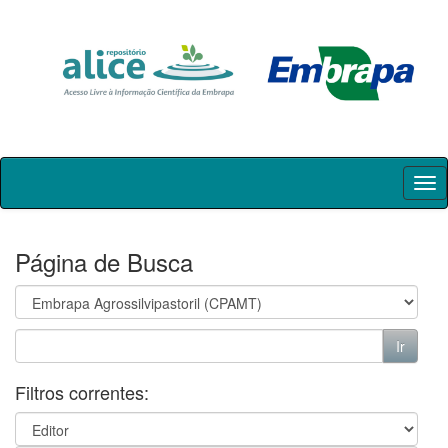
Skip
navigation
Página de Busca
Filtros correntes: