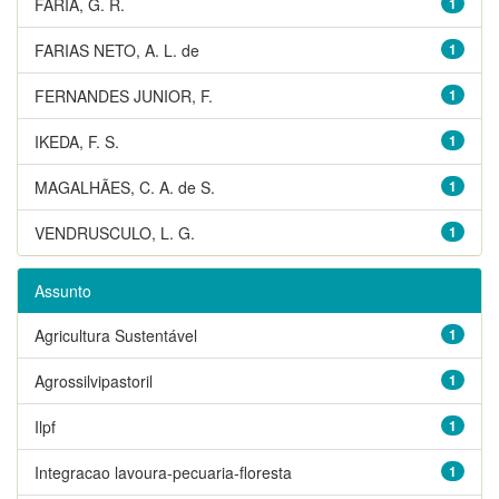
FARIA, G. R.
1
FARIAS NETO, A. L. de
1
FERNANDES JUNIOR, F.
1
IKEDA, F. S.
1
MAGALHÃES, C. A. de S.
1
VENDRUSCULO, L. G.
1
Assunto
Agricultura Sustentável
1
Agrossilvipastoril
1
Ilpf
1
Integracao lavoura-pecuaria-floresta
1