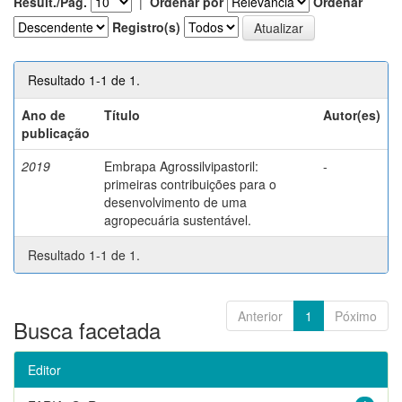
Result./Pág.
|
Ordenar por
Ordenar
Registro(s)
Resultado 1-1 de 1.
Ano de
Título
Autor(es)
publicação
2019
Embrapa Agrossilvipastoril:
-
primeiras contribuições para o
desenvolvimento de uma
agropecuária sustentável.
Resultado 1-1 de 1.
Anterior
1
Póximo
Busca facetada
Editor