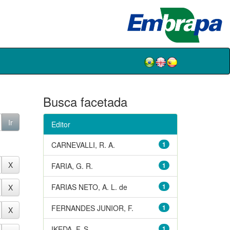
Busca facetada
Editor
CARNEVALLI, R. A.
1
FARIA, G. R.
1
FARIAS NETO, A. L. de
1
FERNANDES JUNIOR, F.
1
IKEDA, F. S.
1