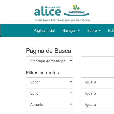
Skip
Página inicial
Navegar
Sobre
Est
navigation
Página de Busca
Filtros correntes: