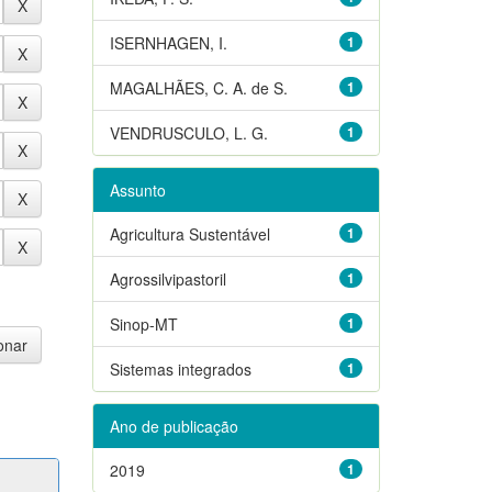
ISERNHAGEN, I.
1
MAGALHÃES, C. A. de S.
1
VENDRUSCULO, L. G.
1
Assunto
Agricultura Sustentável
1
Agrossilvipastoril
1
Sinop-MT
1
Sistemas integrados
1
Ano de publicação
2019
1