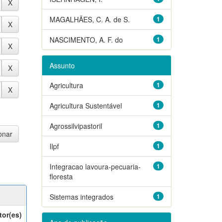
MAGALHÃES, C. A. de S.
1
NASCIMENTO, A. F. do
1
Assunto
Agricultura
1
Agricultura Sustentável
1
Agrossilvipastoril
1
Ilpf
1
Integracao lavoura-pecuaria-
1
floresta
Sistemas integrados
1
tor(es)