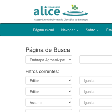
Skip
Página inicial
Navegar
Sobre
Est
navigation
Página de Busca
Filtros correntes: