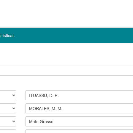
atísticas