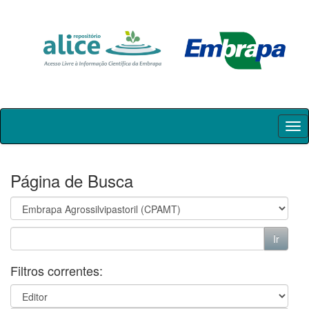
Skip
navigation
Página de Busca
Filtros correntes: