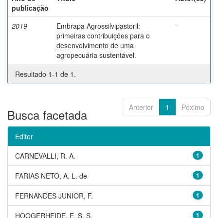
publicação
2019
Embrapa Agrossilvipastoril:
-
primeiras contribuições para o
desenvolvimento de uma
agropecuária sustentável.
Resultado 1-1 de 1.
Anterior
1
Póximo
Busca facetada
Editor
CARNEVALLI, R. A.
1
FARIAS NETO, A. L. de
1
FERNANDES JUNIOR, F.
1
HOOGERHEIDE, E. S. S.
1