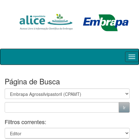
Skip
navigation
Página de Busca
Filtros correntes: