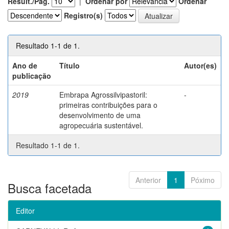
Result./Pág.
|
Ordenar por
Ordenar
Registro(s)
Resultado 1-1 de 1.
Ano de
Título
Autor(es)
publicação
2019
Embrapa Agrossilvipastoril:
-
primeiras contribuições para o
desenvolvimento de uma
agropecuária sustentável.
Resultado 1-1 de 1.
Anterior
1
Póximo
Busca facetada
Editor