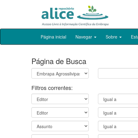
Skip
Página inicial
Navegar
Sobre
Est
navigation
Página de Busca
Filtros correntes: