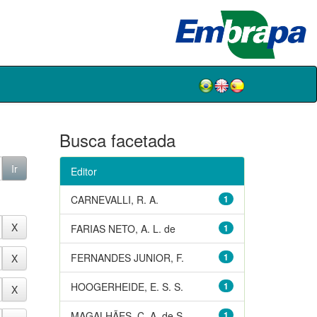
Busca facetada
Editor
CARNEVALLI, R. A.
1
FARIAS NETO, A. L. de
1
FERNANDES JUNIOR, F.
1
HOOGERHEIDE, E. S. S.
1
MAGALHÃES, C. A. de S.
1