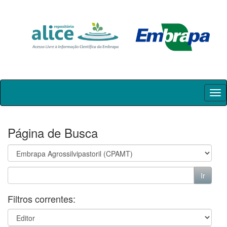
Skip
navigation
Página de Busca
Filtros correntes: