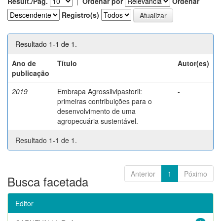
Result./Pág.
|
Ordenar por
Ordenar
Registro(s)
Resultado 1-1 de 1.
Ano de
Título
Autor(es)
publicação
2019
Embrapa Agrossilvipastoril:
-
primeiras contribuições para o
desenvolvimento de uma
agropecuária sustentável.
Resultado 1-1 de 1.
Anterior
1
Póximo
Busca facetada
Editor