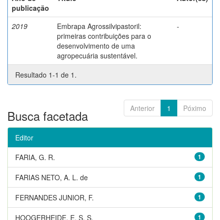
publicação
2019
Embrapa Agrossilvipastoril:
-
primeiras contribuições para o
desenvolvimento de uma
agropecuária sustentável.
Resultado 1-1 de 1.
Anterior
1
Póximo
Busca facetada
Editor
FARIA, G. R.
1
FARIAS NETO, A. L. de
1
FERNANDES JUNIOR, F.
1
HOOGERHEIDE, E. S. S.
1