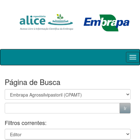
Skip
navigation
Página de Busca
Filtros correntes: