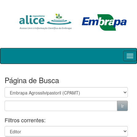
Skip
navigation
Página de Busca
Filtros correntes: