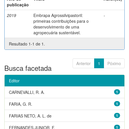
publicação
2019
Embrapa Agrossilvipastoril:
-
primeiras contribuições para o
desenvolvimento de uma
agropecuária sustentável.
Resultado 1-1 de 1.
Anterior
1
Póximo
Busca facetada
Editor
CARNEVALLI, R. A.
1
FARIA, G. R.
1
FARIAS NETO, A. L. de
1
FERNANDES JUNIOR, F.
1