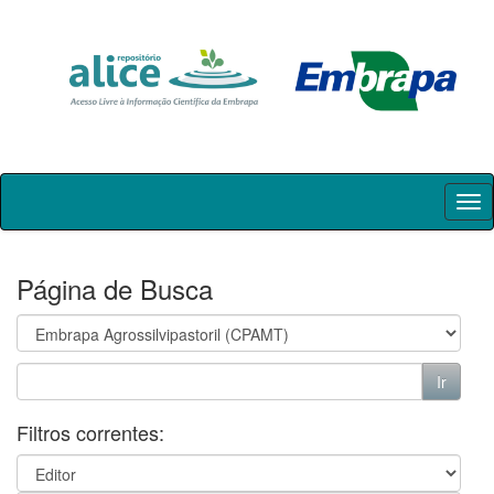
Skip
navigation
Página de Busca
Filtros correntes: