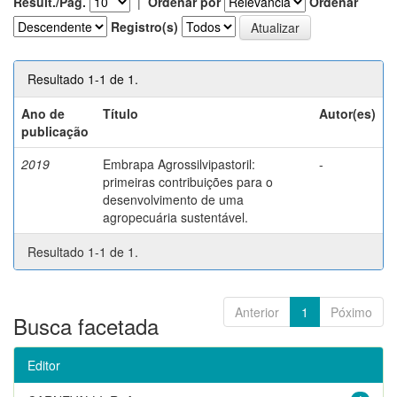
Result./Pág.
|
Ordenar por
Ordenar
Registro(s)
Resultado 1-1 de 1.
Ano de
Título
Autor(es)
publicação
2019
Embrapa Agrossilvipastoril:
-
primeiras contribuições para o
desenvolvimento de uma
agropecuária sustentável.
Resultado 1-1 de 1.
Anterior
1
Póximo
Busca facetada
Editor