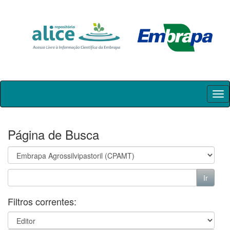
Skip
navigation
Página de Busca
Filtros correntes: