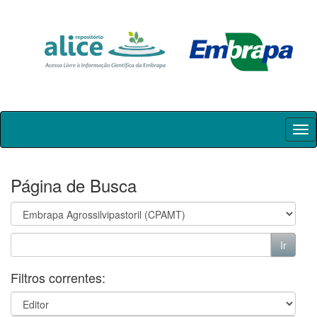
Skip
navigation
Página de Busca
Filtros correntes: