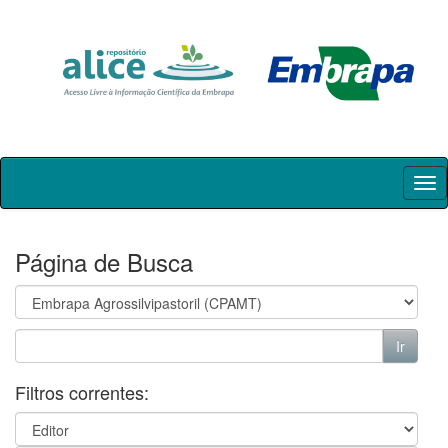
Skip
navigation
Página de Busca
Filtros correntes: