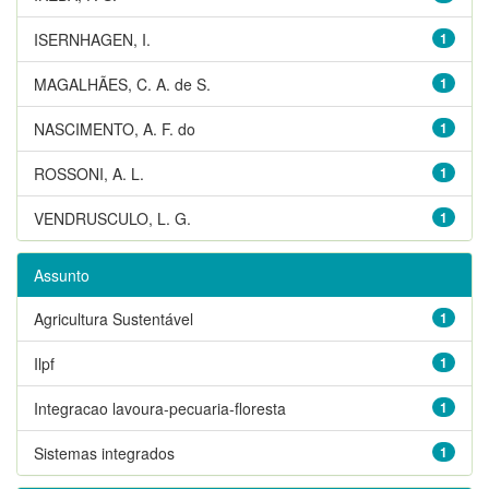
ISERNHAGEN, I.
1
MAGALHÃES, C. A. de S.
1
NASCIMENTO, A. F. do
1
ROSSONI, A. L.
1
VENDRUSCULO, L. G.
1
Assunto
Agricultura Sustentável
1
Ilpf
1
Integracao lavoura-pecuaria-floresta
1
Sistemas integrados
1