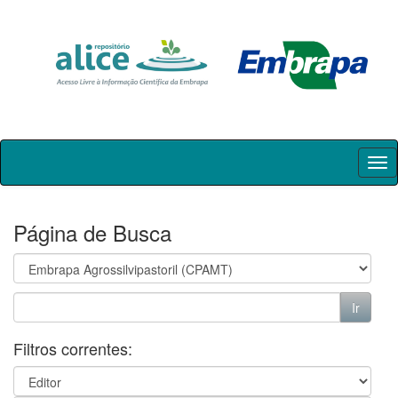
Skip
navigation
Página de Busca
Filtros correntes: