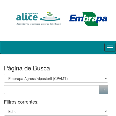
Skip
navigation
Página de Busca
Filtros correntes: