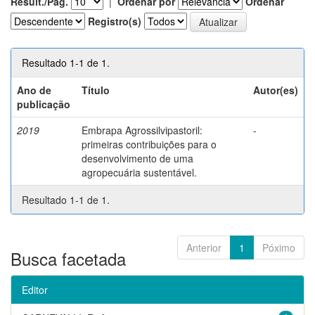
Result./Pág.
|
Ordenar por
Ordenar
Registro(s)
Resultado 1-1 de 1.
Ano de
Título
Autor(es)
publicação
2019
Embrapa Agrossilvipastoril:
-
primeiras contribuições para o
desenvolvimento de uma
agropecuária sustentável.
Resultado 1-1 de 1.
Anterior
1
Póximo
Busca facetada
Editor