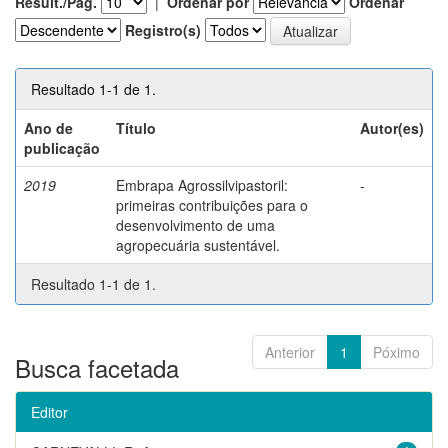
Result./Pág.
|
Ordenar por
Ordenar
Registro(s)
Resultado 1-1 de 1.
Ano de
Título
Autor(es)
publicação
2019
Embrapa Agrossilvipastoril:
-
primeiras contribuições para o
desenvolvimento de uma
agropecuária sustentável.
Resultado 1-1 de 1.
Anterior
1
Póximo
Busca facetada
Editor