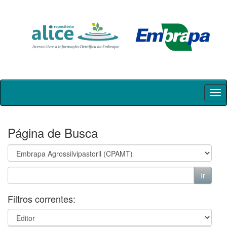
Skip
navigation
Página de Busca
Filtros correntes: