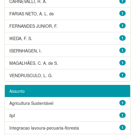
CARNEVALLI, R. A.
1
FARIAS NETO, A. L. de
1
FERNANDES JUNIOR, F.
1
IKEDA, F. S.
1
ISERNHAGEN, I.
1
MAGALHÃES, C. A. de S.
1
VENDRUSCULO, L. G.
1
Assunto
Agricultura Sustentável
1
Ilpf
1
Integracao lavoura-pecuaria-floresta
1