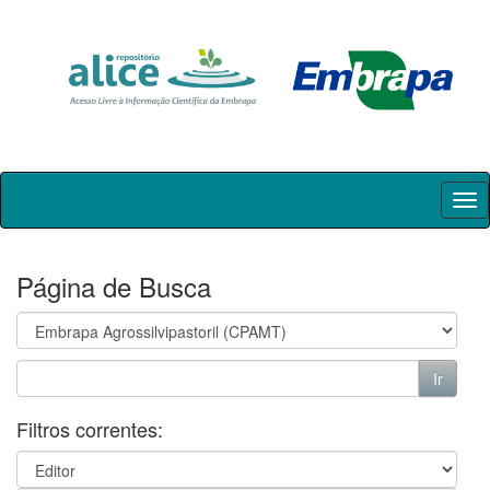
Skip
navigation
Página de Busca
Filtros correntes: