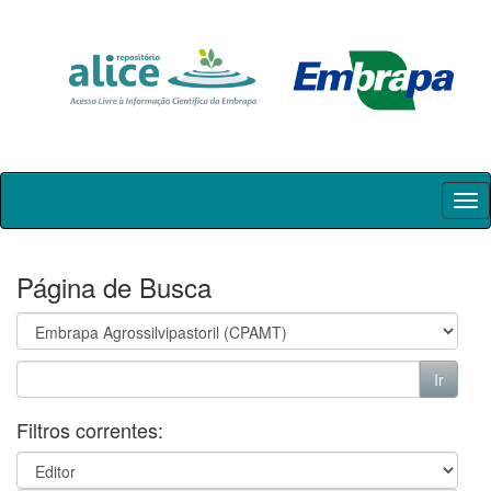
Skip
navigation
Página de Busca
Filtros correntes: