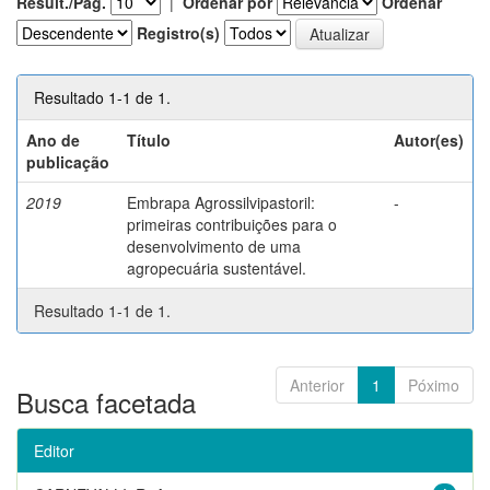
Result./Pág.
|
Ordenar por
Ordenar
Registro(s)
Resultado 1-1 de 1.
Ano de
Título
Autor(es)
publicação
2019
Embrapa Agrossilvipastoril:
-
primeiras contribuições para o
desenvolvimento de uma
agropecuária sustentável.
Resultado 1-1 de 1.
Anterior
1
Póximo
Busca facetada
Editor