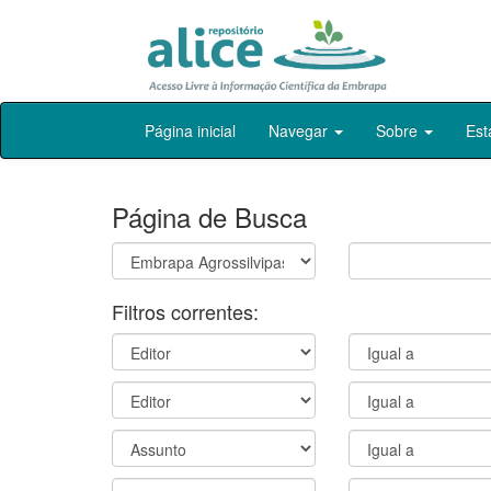
Skip
Página inicial
Navegar
Sobre
Est
navigation
Página de Busca
Filtros correntes: