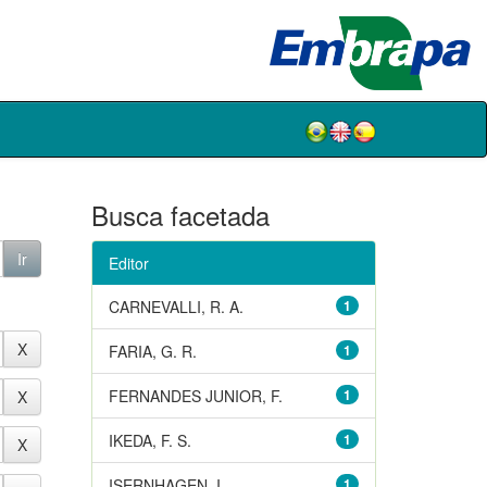
Busca facetada
Editor
CARNEVALLI, R. A.
1
FARIA, G. R.
1
FERNANDES JUNIOR, F.
1
IKEDA, F. S.
1
ISERNHAGEN, I.
1