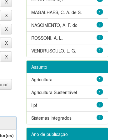
MAGALHÃES, C. A. de S.
1
NASCIMENTO, A. F. do
1
ROSSONI, A. L.
1
VENDRUSCULO, L. G.
1
Assunto
Agricultura
1
Agricultura Sustentável
1
Ilpf
1
Sistemas integrados
1
Ano de publicação
tor(es)