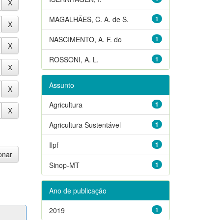
MAGALHÃES, C. A. de S.
1
NASCIMENTO, A. F. do
1
ROSSONI, A. L.
1
Assunto
Agricultura
1
Agricultura Sustentável
1
Ilpf
1
Sinop-MT
1
Ano de publicação
2019
1