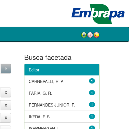
Busca facetada
Editor
CARNEVALLI, R. A.
1
FARIA, G. R.
1
FERNANDES JUNIOR, F.
1
IKEDA, F. S.
1
ISERNHAGEN, I.
1