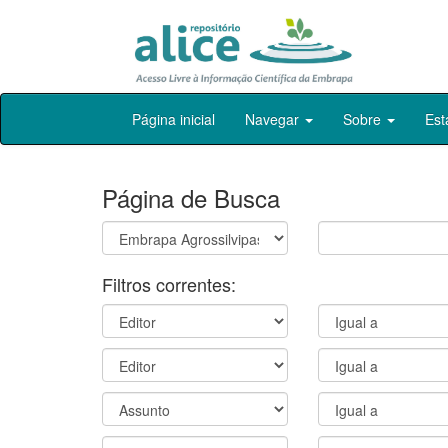
Skip
Página inicial
Navegar
Sobre
Est
navigation
Página de Busca
Filtros correntes: