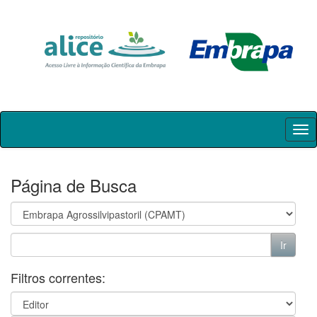
Skip
navigation
Página de Busca
Filtros correntes: